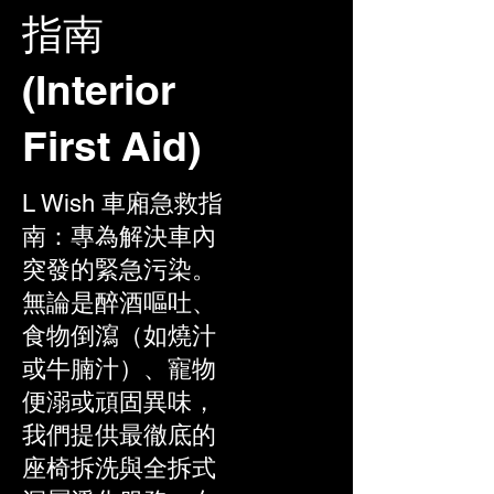
指南
(Interior
First Aid)
L Wish 車廂急救指
南：專為解決車內
突發的緊急污染。
無論是醉酒嘔吐、
食物倒瀉（如燒汁
或牛腩汁）、寵物
便溺或頑固異味，
我們提供最徹底的
座椅拆洗與全拆式