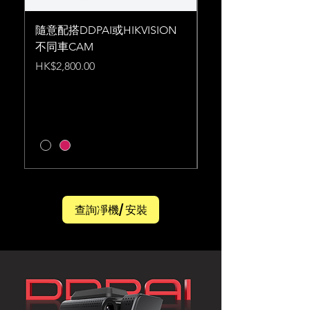
隨意配搭DDPAI或HIKVISION
Hikvision G2PRO
不同車CAM
行車紀錄儀 智能手機
影片 / 香港行貨二
Price
HK$2,800.00
一換一 現貨
Price
HK$1,900.00
查詢凈機/ 安裝