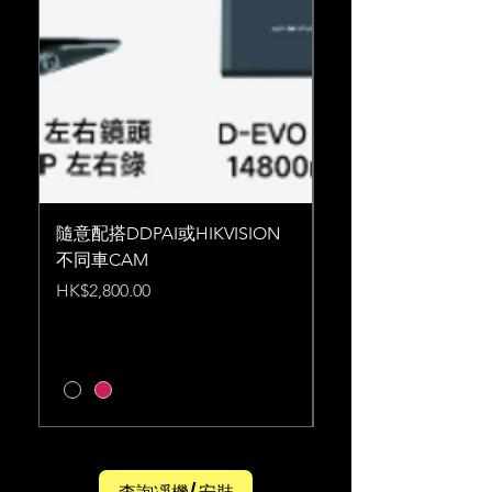
隨意配搭DDPAI或HIKVISION
DDPAI Z90 Maste
不同車CAM
紀錄儀 內置Emmc 6
香港行貨一年保養
Price
HK$2,800.00
Price
HK$2,280.00