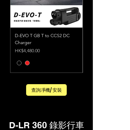
D-EVO T GB T to CCS2 DC
XD- i D-EVO PRO ( Li
Charger
9800mAh ) 香港
車cam外置電源
Price
HK$4,480.00
Price
HK$880.00
查詢凈機/ 安裝
D-LR 360 錄影行車