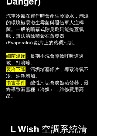
Danger)
汽車冷氣在運作時會產生冷凝水，潮濕
的環境極易滋生霉菌與退伍軍人症桿
菌。一般的噴霧式除臭劑只能掩蓋氣
味，無法清除積聚在蒸發器
(Evaporator) 鋁片上的粘稠污垢。
細菌溫床
：長期不洗會導致呼吸道過
敏、打噴嚏。
製冷下降
：污垢堵塞鋁片，導致冷氣不
冷、油耗增加。
損害零件
：酸性污垢會腐蝕蒸發器，最
終導致漏雪種（冷媒），維修費用高
昂。
L Wish 空調系統清