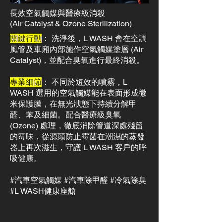
長效空氣觸媒與醫療級消殺
(Air Catalyst & Ozone Sterilization)
關鍵行動
： 洗淨後，L WASH 會在空調
風管及車廂內部施作空氣觸媒塗層 (Air
Catalyst)，並配合臭氧進行最終消殺。
專業細節
： 不同於短效的噴霧，L
WASH 選用的空氣觸媒能在表面形成微
米保護膜，在無光狀態下持續分解甲
醛、苯及細菌。配合醫療級臭氧
(Ozone) 處理，徹底消除管道深處殘留
的霉味，從源頭防止霉菌在潮濕的蒸發
器上再次滋生，守護 L WASH 客戶的呼
吸健康。
#汽車空氣觸媒 #汽車除甲醛 #冷氣除臭
#L WASH健康座艙