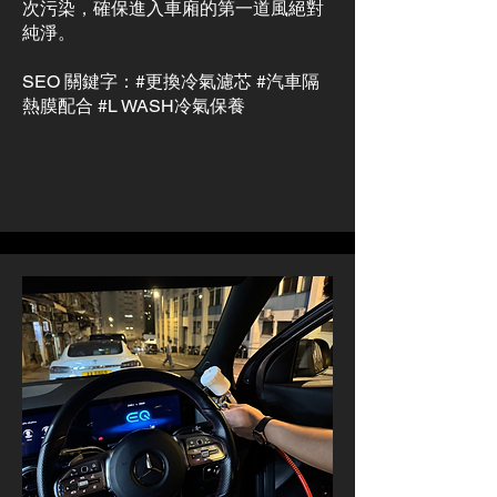
次污染，確保進入車廂的第一道風絕對
純淨。
SEO 關鍵字：#更換冷氣濾芯 #汽車隔
熱膜配合 #L WASH冷氣保養