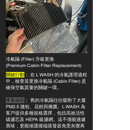
冷氣隔 (Filter) 升級更換
(Premium Cabin Filter Replacement)
關鍵行動
： 在 L WASH 的冷氣護理過程
中，檢查並更換冷氣隔 (Cabin Filter) 是
確保空氣質量的關鍵一環。
專業細節
： 舊的冷氣隔往往吸附了大量
PM2.5 微粒、花粉與黴菌。L WASH 為
客戶提供多種規格選擇，包括高效活性
碳濾芯及 HEPA 級濾網。這不僅能過濾
異味，更能保護後端蒸發器免受灰塵再