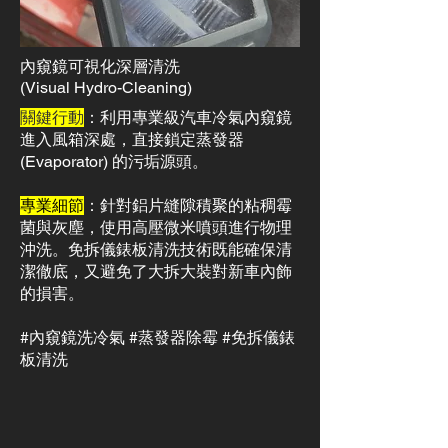
內窺鏡可視化深層清洗
(Visual Hydro-Cleaning)
關鍵行動
：利用專業級汽車冷氣內窺鏡
進入風箱深處，直接鎖定蒸發器
(Evaporator) 的污垢源頭。
專業細節
：針對鋁片縫隙積聚的粘稠霉
菌與灰塵，使用高壓微米噴頭進行物理
沖洗。免拆儀錶板清洗技術既能確保清
潔徹底，又避免了大拆大裝對新車內飾
的損害。
#內窺鏡洗冷氣 #蒸發器除霉 #免拆儀錶
板清洗