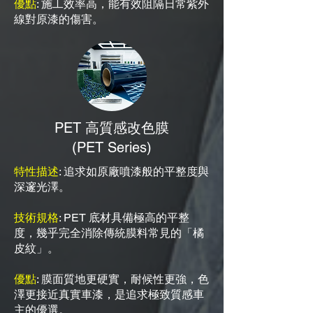
優點
: 施工效率高，能有效阻隔日常紫外
線對原漆的傷害。
PET 高質感改色膜
(PET Series)
特性描述
: 追求如原廠噴漆般的平整度與
深邃光澤。
技術規格
: PET 底材具備極高的平整
度，幾乎完全消除傳統膜料常見的「橘
皮紋」。
優點
: 膜面質地更硬實，耐候性更強，色
澤更接近真實車漆，是追求極致質感車
主的優選。