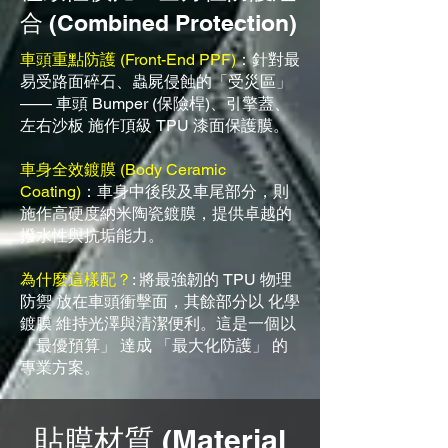
合 (Combined Protection)
車頭重點防護 (Front-End PPF)
：針對最
易受路面碎石、蟲屍侵蝕的「受災區」
—— 車頭 Bumper (保險桿)、引擎蓋、
左右沙板 施作頂級 TPU 漆面保護膜。
車身全效鍍膜 (Body Ceramic
Coating)
：車身中後段及車尾部分，則
施作高硬度納米陶瓷鍍膜，提供卓越的
撥水性與抗垢能力。
為什麼這樣配？
: 將最強韌的 TPU 物理
防禦 放在車頭衝擊面，其餘部分以 化學
鍍膜 維持光澤與清潔便利。這是一個以
「最優預算」 達成 「最大化防護」 的
專業方案。
貼膜材質 (Material