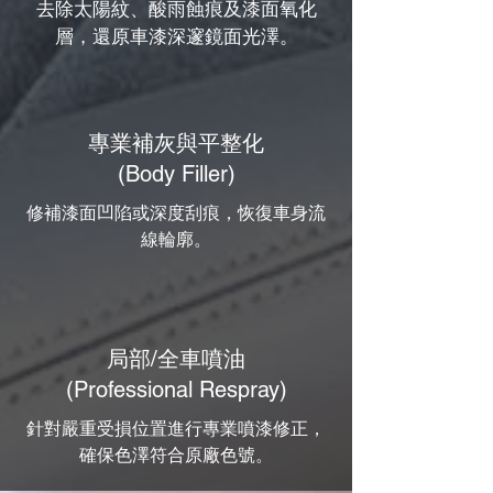
去除太陽紋、酸雨蝕痕及漆面氧化
層，還原車漆深邃鏡面光澤。
專業補灰與平整化
(Body Filler)
修補漆面凹陷或深度刮痕，恢復車身流
線輪廓。
局部/全車噴油
(Professional Respray)
針對嚴重受損位置進行專業噴漆修正，
確保色澤符合原廠色號。