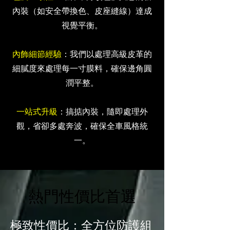
內裝（如安全帶換色、皮座縫線）達成
視覺平衡。
內飾細節經驗
：我們以處理高級皮革的
細膩度來處理每一寸膜料，確保邊角圓
潤平整。
一站式升級
：搞掂內裝，隨即處理外
觀，省卻多處奔波，確保全車風格統
一。
熱門性價比首選
極致性價比：全方位防護組