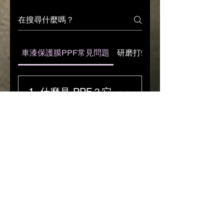
車漆保護膜PPF常見問題
研磨打蠟鍍膜常見問題
1. 什麼是 PPF？它
與鍍膜（Coating）
有什麼分別？
PPF (Paint Protection
2. PPF 真的有「自
Film) 是一種具韌性的透明聚
動修復」功能嗎？
氨酯薄膜，物理性地覆蓋在
車漆上。 PPF： 主要功能是
是的。高品質的 PPF 塗層具
防石仔彈傷、防刮花、防酸
3. 施工需要拆卸車
有熱修復特性。當膜面出現
雨腐蝕，具有強大的物理保
零件嗎？
輕微髮絲痕或洗車造成的太
護力。 鍍膜： 是一層化學塗
陽紋時，只需透過陽光照
層，主要提供高撥水性、增