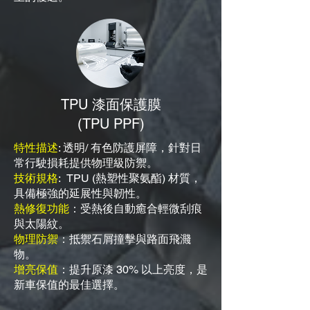
TPU 漆面保護膜
(TPU PPF)
特性描述
: 透明/ 有色防護屏障，針對日
常行駛損耗提供物理級防禦。
技術規格
: TPU (熱塑性聚氨酯) 材質，
具備極強的延展性與韌性。
熱修復功能
：受熱後自動癒合輕微刮痕
與太陽紋。
物理防禦
：抵禦石屑撞擊與路面飛濺
物。
增亮保值
：提升原漆 30% 以上亮度，是
新車保值的最佳選擇。