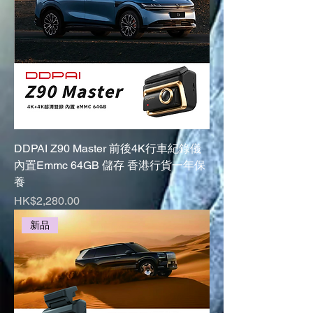
DDPAI Z90 Master 前後4K行車紀錄儀
內置Emmc 64GB 儲存 香港行貨一年保
養
Price
HK$2,280.00
新品