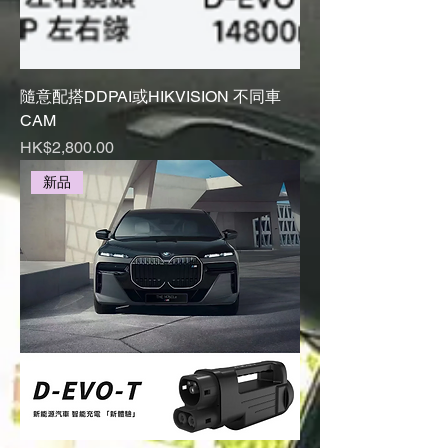
隨意配搭DDPAI或HIKVISION 不同車
CAM
Price
HK$2,800.00
新品