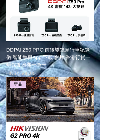
DDPAI Z50 PRO 前後雙鏡頭行車紀錄
儀 智能手機App 下載 影片 香港行貨一
年保養壞機一換一
Price
HK$1,568.00
新品