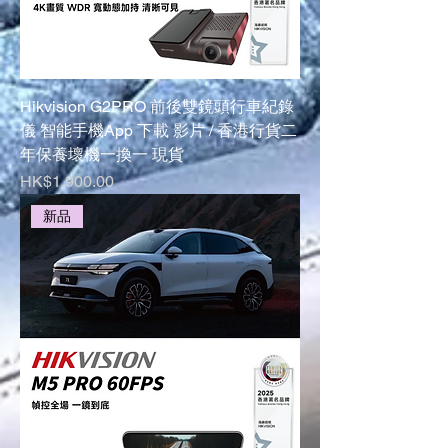
Hikvision G2PRO 前後雙鏡頭行車紀錄
儀 智能手機App 下載 影片 / 香港行貨二
年保養壞機一換一 現貨
Price
HK$1,900.00
新品