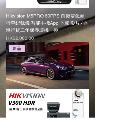
Hikvision M5PRO 60FPS 前後雙鏡頭
行車紀錄儀 智能手機App 下載 影片 / 香
港行貨二年保養壞機一換一
Price
HK$2,080.00
新品