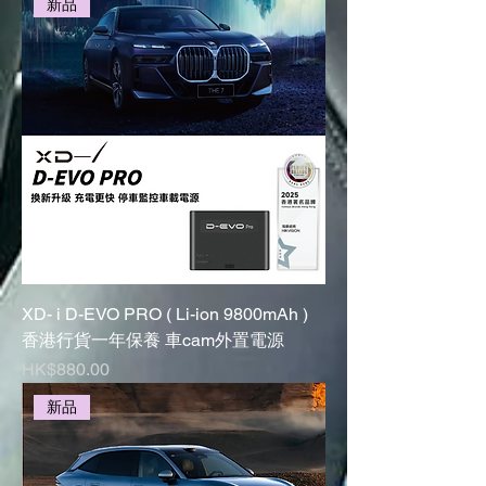
新品
XD- i D-EVO PRO ( Li-ion 9800mAh )
香港行貨一年保養 車cam外置電源
Price
HK$880.00
新品