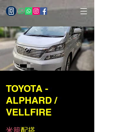
TOYOTA -
ALPHARD /
VELLFIRE
米籠
配搭