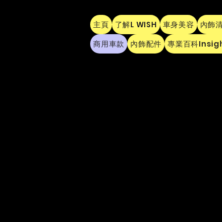
主頁
了解L WISH
車身美容
內飾
商用車款
內飾配件
專業百科Insig