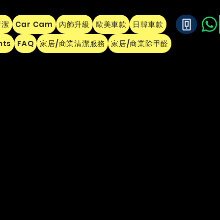
清潔
Car Cam
內飾升級
歐美車款
日韓車款
hts
FAQ
家居/商業清潔服務
家居/商業除甲醛